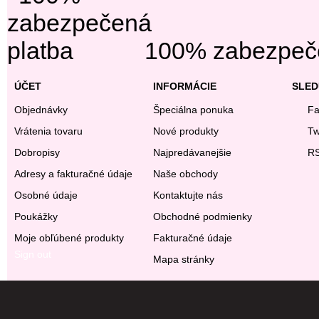
100% zabezpeče
ÚČET
INFORMÁCIE
SLED
Objednávky
Špeciálna ponuka
Fa
Vrátenia tovaru
Nové produkty
Tw
Dobropisy
Najpredávanejšie
R
Adresy a fakturačné údaje
Naše obchody
Osobné údaje
Kontaktujte nás
Poukážky
Obchodné podmienky
Moje obľúbené produkty
Fakturačné údaje
Sign out
Mapa stránky