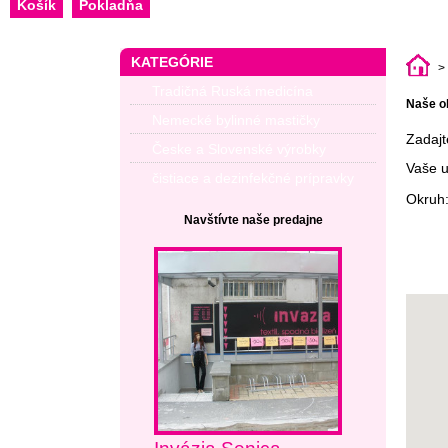
Košík
Pokladňa
KATEGÓRIE
>
Tradičná Ruská medicína
Naše o
Nemecké bylinné mastičky
Zadajt
Česke a Slovenské výrobky
Vaše u
čistiace a dezinfekčné prípravky
Okruh
Navštívte naše predajne