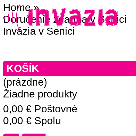
Home
»
Doručenie zdarma v Senici
Invázia v Senici
KOŠÍK
(prázdne)
Žiadne produkty
0,00 €
Poštovné
0,00 €
Spolu