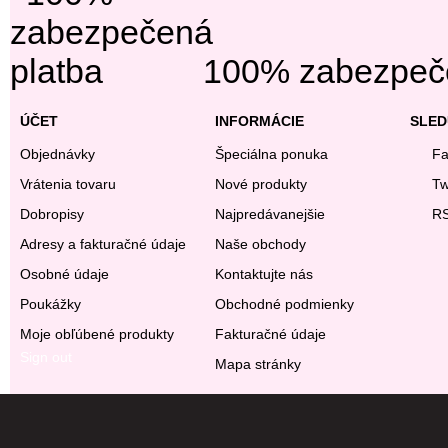
100% zabezpeče
ÚČET
INFORMÁCIE
SLED
Objednávky
Špeciálna ponuka
Fa
Vrátenia tovaru
Nové produkty
Tw
Dobropisy
Najpredávanejšie
R
Adresy a fakturačné údaje
Naše obchody
Osobné údaje
Kontaktujte nás
Poukážky
Obchodné podmienky
Moje obľúbené produkty
Fakturačné údaje
Sign out
Mapa stránky