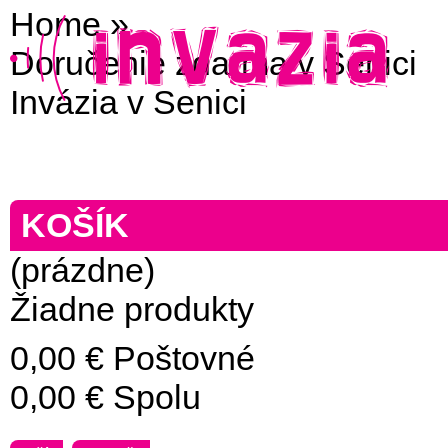
Home
»
Doručenie zdarma v Senici
Invázia v Senici
KOŠÍK
(prázdne)
Žiadne produkty
0,00 €
Poštovné
0,00 €
Spolu