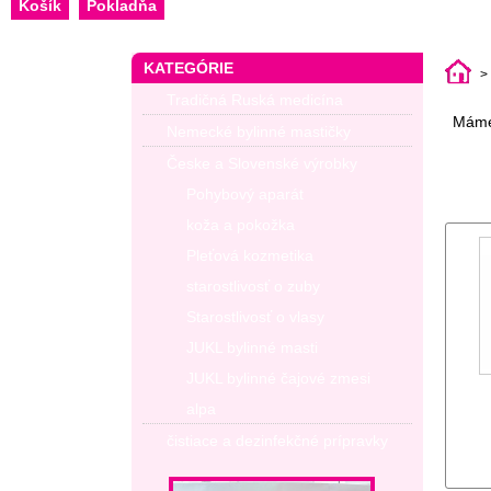
Košík
Pokladňa
KATEGÓRIE
>
Tradičná Ruská medicína
Máme
Nemecké bylinné mastičky
Česke a Slovenské výrobky
Pohybový aparát
koža a pokožka
Pleťová kozmetika
starostlivosť o zuby
Starostlivosť o vlasy
JUKL bylinné masti
JUKL bylinné čajové zmesi
alpa
čistiace a dezinfekčné prípravky