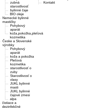
zubná
Kontakt
starostlivosť
bylinné čaje
BIO oleje
Nemecké bylinné
mastičky
Pohybový
aparát
koža,pokožka,pleťová
kozmetika
Česke a Slovenské
výrobky
Pohybový
aparát
koža a pokožka
Pleťová
kozmetika
starostlivosť o
zuby
Starostlivosť o
vlasy
JUKL bylinné
masti
JUKL bylinné
čajové zmesi
alpa
čistiace a
dezinfekčné