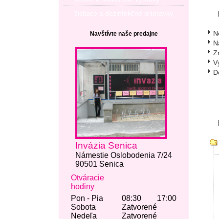
čistiace a dezinfekčné prípravky
N
Navštívte naše predajne
N
Z
V
D
Invázia Senica
Námestie Oslobodenia 7/24
90501 Senica
Otváracie
hodiny
Pon - Pia
08:30
17:00
Sobota
Zatvorené
Nedeľa
Zatvorené