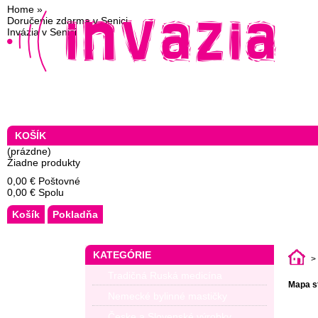
Home
»
Doručenie zdarma v Senici
Invázia v Senici
KOŠÍK
(prázdne)
Žiadne produkty
0,00 €
Poštovné
0,00 €
Spolu
Košík
Pokladňa
KATEGÓRIE
>
Tradičná Ruská medicína
Mapa s
Nemecké bylinné mastičky
Česke a Slovenské výrobky