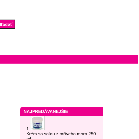
NAJPREDÁVANEJŠIE
1
Krém so soľou z mŕtveho mora 250
ml