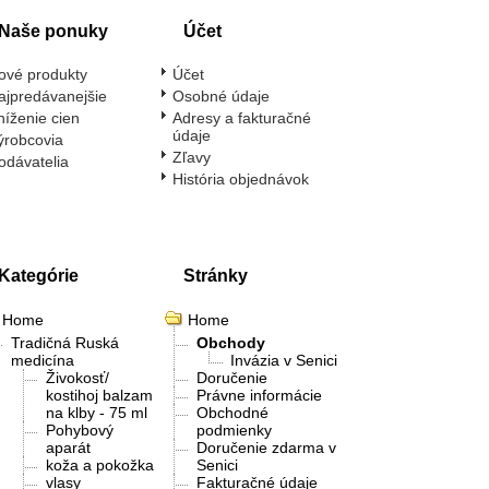
Naše ponuky
Účet
ové produkty
Účet
ajpredávanejšie
Osobné údaje
níženie cien
Adresy a fakturačné
údaje
ýrobcovia
Zľavy
odávatelia
História objednávok
Kategórie
Stránky
Home
Home
Tradičná Ruská
Obchody
medicína
Invázia v Senici
Živokosť/
Doručenie
kostihoj balzam
Právne informácie
na klby - 75 ml
Obchodné
Pohybový
podmienky
aparát
Doručenie zdarma v
koža a pokožka
Senici
vlasy
Fakturačné údaje