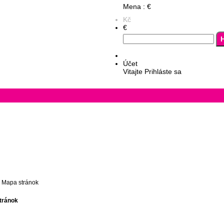
Mena : €
Kč
€
Košík
(prázdne)
Účet
Vitajte
Prihláste sa
Mapa stránok
tránok