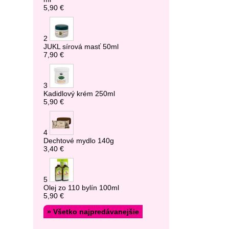
5,90 €
2
JUKL sírová masť 50ml
7,90 €
3
Kadidlový krém 250ml
5,90 €
4
Dechtové mydlo 140g
3,40 €
5
Olej zo 110 bylín 100ml
5,90 €
» Všetko najpredávanejšie