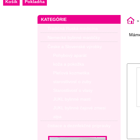
Košík
Pokladňa
KATEGÓRIE
>
Tradičná Ruská medicína
Máme
Nemecké bylinné mastičky
Česke a Slovenské výrobky
Pohybový aparát
koža a pokožka
Pleťová kozmetika
starostlivosť o zuby
Starostlivosť o vlasy
JUKL bylinné masti
JUKL bylinné čajové zmesi
alpa
čistiace a dezinfekčné prípravky