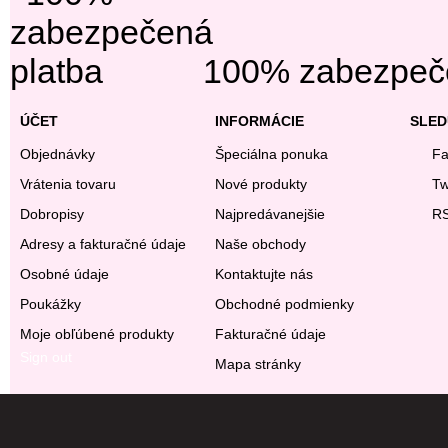
100% zabezpeče
ÚČET
INFORMÁCIE
SLED
Objednávky
Špeciálna ponuka
Fa
Vrátenia tovaru
Nové produkty
Tw
Dobropisy
Najpredávanejšie
R
Adresy a fakturačné údaje
Naše obchody
Osobné údaje
Kontaktujte nás
Poukážky
Obchodné podmienky
Moje obľúbené produkty
Fakturačné údaje
Sign out
Mapa stránky