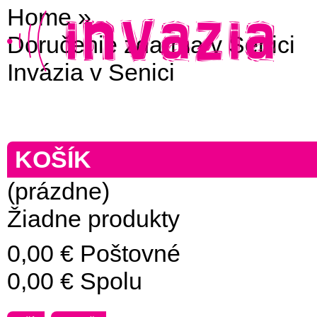
Home
»
Doručenie zdarma v Senici
Invázia v Senici
KOŠÍK
(prázdne)
Žiadne produkty
0,00 €
Poštovné
0,00 €
Spolu